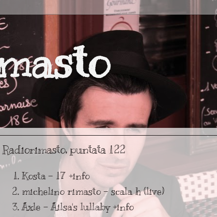
masto
Radiorimasto, puntata 122
Kosta - 17
+info
michelino rimasto - scala h (live)
Axle - Ailsa's lullaby
+info