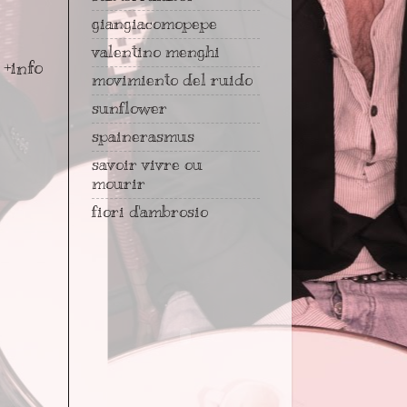
giangiacomopepe
valentino menghi
o
+info
movimiento del ruido
sunflower
spainerasmus
savoir vivre ou
mourir
fiori d'ambrosio