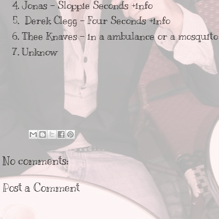
Jonas - Sloppie Seconds
+info
Derek Clegg - Four Seconds
+info
Thee Knaves - in a ambulance or a mosquit
Unknow
No comments:
Post a Comment