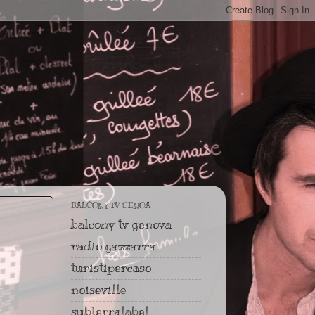
BALCONY TV GENOA
balcony tv genova
radio gazzarra
turistipercaso
noiseville
subterralabel