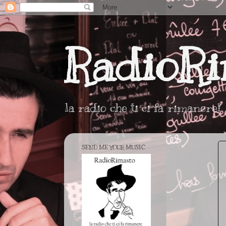
RadioRi
la radio che ti ci fa rimanere!
SEND ME YOUR MUSIC